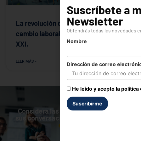
Suscríbete a m
Newsletter
La revolución de las 32 horas: un
Obtendrás todas las novedades en
cambio laboral necesario en el siglo
Nombre
XXI.
LEER MÁS »
Dirección de correo electróni
He leído y acepto la política
Considera las relaciones humanas,
sus conversaciones,
como fuente de
energía.