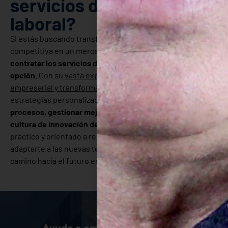
servicios de innovación
laboral?
Si estás buscando transformar tu empresa y mantenerla
competitiva en un mercado en constante cambio,
contratar los servicios de Ximo Salas es una excelente
opción
. Con su
vasta experiencia en innovación
empresarial y transformación digital
, Ximo ofrece
estrategias personalizadas que te ayudarán a
optimizar
procesos, gestionar mejor el talento y fomentar una
cultura de innovación dentro de tu empresa
. Su enfoque
práctico y orientado a resultados te permitirá no solo
adaptarte a las nuevas tendencias, sino también liderar el
camino hacia el futuro en tu sector.