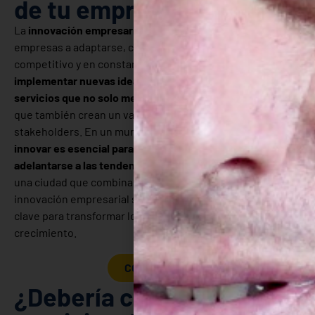
de tu empresa
La
innovación empresarial
es el motor que impulsa a las
empresas a adaptarse, crecer y sobresalir en un entorno
competitivo y en constante cambio. Se trata de
implementar nuevas ideas, procesos, productos o
servicios que no solo mejoran la eficiencia interna
, sino
que también crean un valor añadido para los clientes y
stakeholders. En un mundo digitalizado,
la capacidad de
innovar es esencial para mantenerse relevante y
adelantarse a las tendencias del mercado
. En Valencia,
una ciudad que combina tradición y modernidad, la
innovación empresarial se convierte en una herramienta
clave para transformar los desafíos en oportunidades de
crecimiento.
CONTACTA
¿Debería contratar los