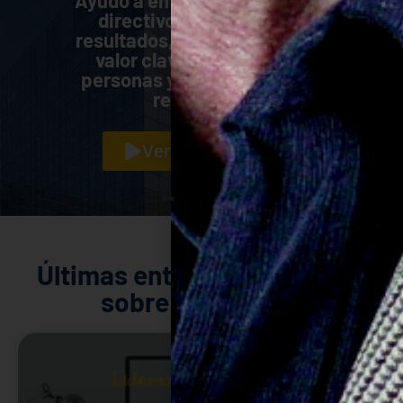
Ayudo a empresas, equipos y
directivos a mejorar sus
resultados, trabajando con el
valor clave del éxito: Las
personas y la energía de sus
relaciones.
Ver presentación
Últimas entradas en mi blog
sobre innovación