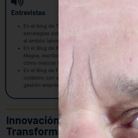
Entrevistas
En el blog de Tutijobs, comparto
estrategias sobre transformación digital en
el ámbito laboral.
En el Blog de IFM Formación Madrid – Aula
Magna, escribo sobre Employer Branding y
cómo mejorar la experiencia del empleado.
En el Blog de Francisco Alcaide Hernández,
colaboro con artículos sobre liderazgo y
gestión empresarial innovadora.
Innovación empresarial |
Transformando el futuro