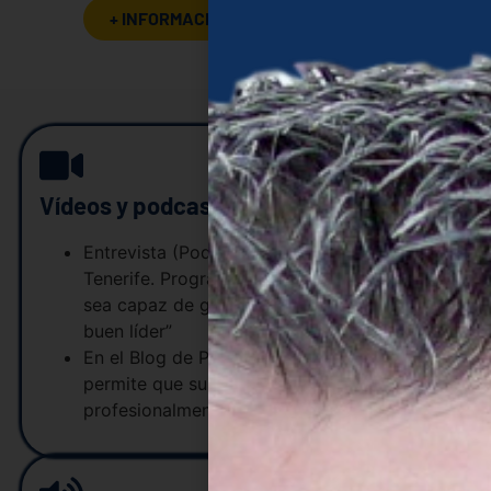
+ INFORMACIÓN SOBRE MIS LIBROS
Vídeos y podcasts
Entrevista (Podcast) en “Radio El Día”
Tenerife. Programa recreándonos “Quien
sea capaz de gestionar emociones será un
buen líder”
En el Blog de Prisma. “Si una empresa no
permite que sus empleados se desarrollen
profesionalmente, lo mejor es abandonar”