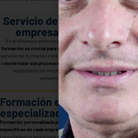
Servicio de formación para
empresas en Valencia
En el dinámico entorno empresarial de Valencia,
invertir en
formación es crucial para mantenerse a la vanguardia
. Nuestro
servicio de formación está diseñado para ayudar a las empresas
a
modernizar sus procesos
y
optimizar el desarrollo del talento
,
asegurando un crecimiento sostenible y una ventaja
competitiva en el mercado.
Formación empresarial
especializada en Valencia
Formación personalizada para adaptarse a las necesidades
específicas de cada empresa
, garantizando que los
conocimientos adquiridos sean aplicables y relevantes para tu