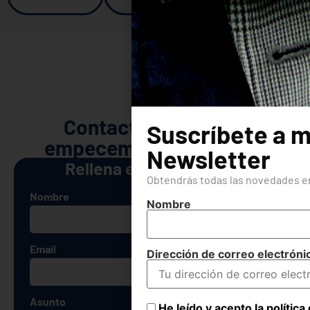
INVERTIR EN FORMACIÓN ES HACERLO EN
EL FUTURO DE LA EMPRESA.
Contacta conmigo y
Suscríbete a m
empecemos tu proyecto
Newsletter
Rellena este formulario
Obtendrás todas las novedades en
Nombre
Nombre
Email
Dirección de correo electróni
Asunto
He leído y acepto la política