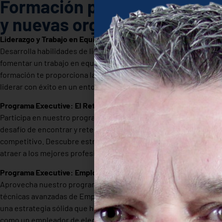
Formación para el liderazgo
y nuevas organizaciones
Liderazgo y Trabajo en Equipo
Desarrolla habilidades de liderazgo efectivas y aprende a
fomentar un trabajo en equipo colaborativo y productivo. Esta
formación te proporciona las herramientas necesarias para
liderar con éxito en un entorno empresarial dinámico.
Programa Executive: El Reto de Encontrar Talento
Participa en nuestro programa ejecutivo para enfrentar el
desafío de encontrar y retener talento en un mercado
competitivo. Descubre estrategias avanzadas para identificar y
atraer a los mejores profesionales.
Programa Executive: Employer Branding
Aprovecha nuestro programa ejecutivo para profundizar en las
técnicas avanzadas de Employer Branding. Aprende a construir
una estrategia sólida que haga que tu empresa se destaque
como un empleador de elección.