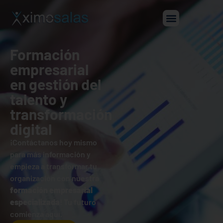
Formación
empresarial
en gestión del
talento y
transformación
digital
¡Contáctanos hoy mismo
para más información y
empieza a transformar tu
organización con nuestra
formación empresarial
especializada
! Tu futuro
comienza aquí.