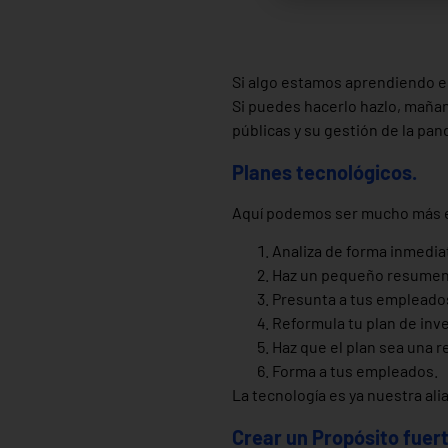
Si algo estamos aprendiendo es 
Si puedes hacerlo hazlo, maña
públicas y su gestión de la pa
Planes tecnológicos.
Aquí podemos ser mucho más es
Analiza de forma inmedia
Haz un pequeño resumen d
Presunta a tus empleados
Reformula tu plan de inv
Haz que el plan sea una r
Forma a tus empleados.
La tecnología es ya nuestra alia
Crear un Propósito fuert