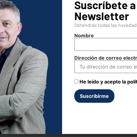
dos y apoyarlos.
Suscríbete a
Newsletter
 es, se trata de
identificar las nuevas formas de estrés que est
s están sufriendo, para dar una solución.
Obtendrás todas las novedade
de espaldas a una nueva realidad que puede repetirse en cualq
Nombre
s de la posibilidad de desarrollar el teletrabajo, hay que ir más
 empleados, sus miedos o las particularidades de su entorno fami
Dirección de correo elect
sa por plantearse el trabajo desde otro punto de vista, no vamos
l trabajo basada en la presencia física del empleado y no somos
He leído y acepto la polí
llo de todos, y posiblemente el más problemático. Lo resumiremo
“Lo que duraba una semana, ahora debe durar un día”