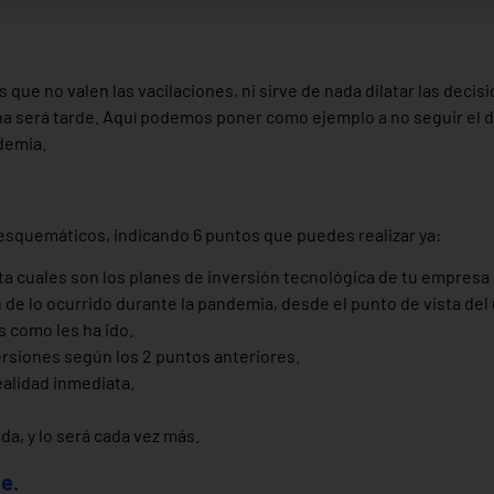
que no valen las vacilaciones, ni sirve de nada dilatar las decisi
na será tarde. Aquí podemos poner como ejemplo a no seguir el d
ndemia.
quemáticos, indicando 6 puntos que puedes realizar ya:
ta cuales son los planes de inversión tecnológica de tu empresa
e lo ocurrido durante la pandemia, desde el punto de vista del u
 como les ha ido.
ersiones según los 2 puntos anteriores.
ealidad inmediata.
da, y lo será cada vez más.
e.