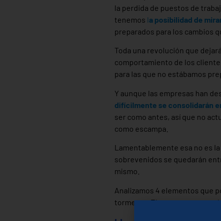
la perdida de puestos de traba
tenemos
l
a posibilidad de mir
preparados para los cambios q
Toda una revolución que dejará 
comportamiento de los cliente
para las que no estábamos prep
Y aunque las empresas han de
difícilmente se consolidarán e
ser como antes, así que no act
como escampa.
Lamentablemente esa no es la
sobrevenidos se quedarán entre
mismo.
Analizamos 4 elementos que po
tormenta. Elementos que están 