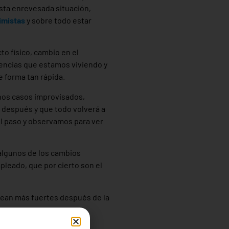
esta enrevesada situación,
imistas
y sobre todo estar
to físico, cambio en el
uencias que estamos viviendo y
 forma tan rápida.
hos casos improvisados,
o después y que todo volverá a
el paso y observamos para ver
algunos de los cambios
pleado, que por cierto son el
ean más fuertes después de la