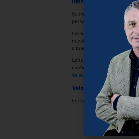
Identificar a los emplea
Suena muy genérico, pero no lo
personas de nuestro entorno la
Las empresas no pueden vivir 
nuestras vidas. No solo hablamo
situación personal de nuestros
La solución a este elemento pa
continuamos con
una visión de
de sus objetivos
y sus logros.
Velocidad.
Este elemento es el más senci