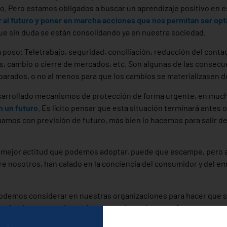
jo. Pero estamos obligados a buscar un aprendizaje positivo en 
ar al futuro y poner en marcha acciones que nos permitan ser opt
ue sin duda se están consolidando ya en nuestra sociedad.
poso: Teletrabajo, seguridad, conciliación, reducción del contac
s, cambio o cierre de mercados, etc. Son algunas de las consec
arados, o no al menos para que los cambios se materializasen de
sarrollado mecanismos de protección de forma urgente, en muc
n un futuro
. Es lícito pensar que esta situación terminará antes 
uamos con previsión de futuro, más bien lo hacemos para salir d
 mejor actitud que podemos adoptar, puede que escampe, pero 
 nosotros, han calado en la conciencia del consumidor y del em
demos considerar en nuestras organizaciones para hacer que s
siendo protagonistas ahora y que lo serán en un futuro.