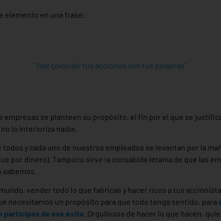
 elemento en una frase:
“Haz coincidir tus acciones con tus palabras”
empresas se planteen su propósito, el fin por el que se justifica
no lo interioriza nadie.
todos y cada uno de nuestros empleados se levantan por la mañ
ue por dinero). Tampoco sirve la consabida letanía de que las e
lo sabemos.
 mundo, vender todo lo que fabricas y hacer ricos a tus accionis
e necesitamos un propósito para que todo tenga sentido, para
 participes de ese éxito
. Orgullosos de hacer lo que hacen, qui