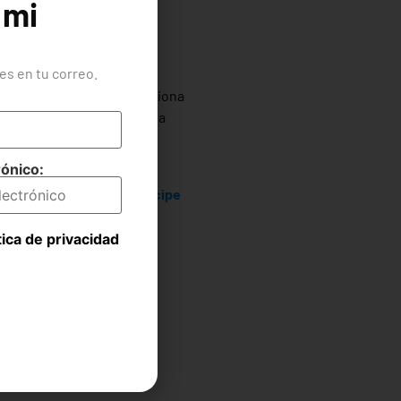
 mi
amos viviendo
y saber que
s en tu correo.
uier momento y que condiciona
 allá. Debemos considerar la
liar.
rónico:
 a poder resolver nada si
 capaces de hacerle participe
tica de privacidad
s en una frase: