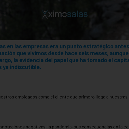
nas en las empresas era un punto estratégico antes
uación que vivimos desde hace seis meses, aunqu
argo, la evidencia del papel que ha tomado el capit
s ya indiscutible.
estros empleados como el cliente que primero llega a nuestras 
nnotaciones negativas, la pandemia, sus consecuencias en la ec