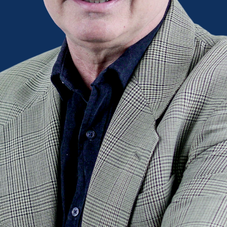
Knowmad
, es el resultado del impacto que está
produciendo en la sociedad el cambio tecnológico
y social, la globalización del conocimiento y el
impulso de los entornos creativos e innovadores.
Nuevos retos, nuevas oportunidades y
responsabilidades, en un mundo que cambia de
forma acelerada y que genera en la empresa
horizontes llenos de incertidumbre. En este
entorno
¿Cómo deben ser los profesionales del
futuro?
Para tener más claro que es concepto de
Knowmad
, nada más
sencillo que leer a
Raquel Roca
y su libro “
Knowmads. Los
trabajadores del futuro
”. Con su permiso me atrevo a decir que
son personas capaces de adoptar una actitud flexible frente a
los cambios, el conocimiento y la resolución de problemas.
Si analizamos la situación actual y el contexto que ha
precipitado la pandemia, encontraremos…