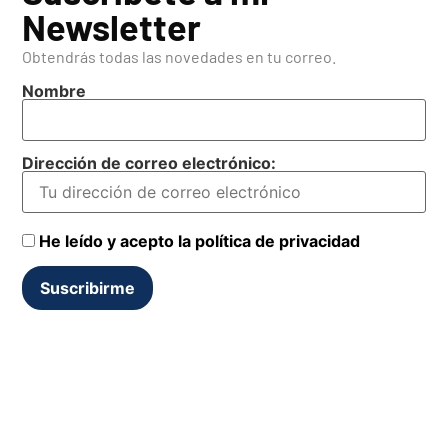
Newsletter
Para ello vamos a usar otro concepto clave en el desarrollo del
capital humano en el siglo XXI: El
“Aprendizaje Invisible” (Jhon
Obtendrás todas las novedades en tu correo.
Moravec y Cristóbal Cobo)
.
Según los autores, aprendizaje
Nombre
invisible no significa que no exista, sino que no se puede
observar. Los autores hablan del impacto de las nuevas
tecnologías en el aprendizaje y la necesidad de integrar el
Dirección de correo electrónico:
conocimiento adquirido a lo largo de la vida y ligado a la
experiencia de cada uno. El aprendizaje invisible propone dar
valor a nuevas formas de aprender, sobre todo mediante la
He leído y acepto la política de privacidad
práctica. Finalmente se debe remarcar que en estos momentos
el aprendizaje invisible descrito y propuesto por
Moravec y Cobo
requiere de competencias digitales que no son habituales entre
algunos profesionales que pueden estar afectados por la
situación actual de inestabilidad.
Así pues, podemos describir 3 características de un Perfil
Profesional Activo y como enlaza con ese Aprendizaje Invisible
del que hemos hablado.