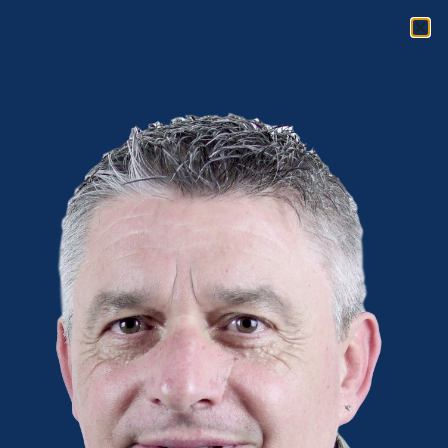
Los Perfiles Profesionales
Activos y el Aprendizaje
Invisible
Knowmad Society
(John W. Moravec) o Sociedad