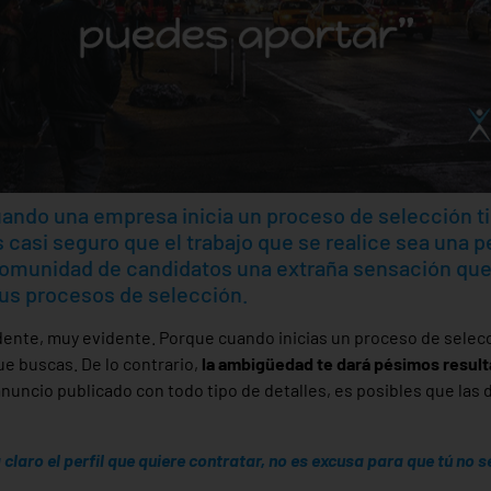
ndo una empresa inicia un proceso de selección ti
s casi seguro que el trabajo que se realice sea una 
comunidad de candidatos una extraña sensación qu
sus procesos de selección.
ente, muy evidente. Porque cuando inicias un proceso de selecc
e buscas. De lo contrario,
la ambigüedad te dará pésimos result
 anuncio publicado con todo tipo de detalles, es posibles que la
claro el perfil que quiere contratar, no es excusa para que tú no