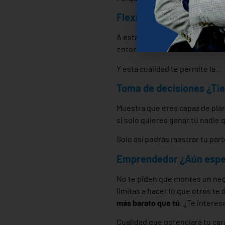
Flexible ¿Puedes acepta
A estas alturas de la película 
entorno cambiante o lo estás h
Y esta cualidad te permite la…
Toma de decisiones ¿Tie
Muestra que eres capaz de plan
si solo quieres ganar tú nadie 
Solo así podrás mostrar tu par
Emprendedor ¿Aún esper
No te piden que montes un negoc
limitas a hacer lo que otros t
más barato que tú
. ¿Te interes
Cualidad que potenciará tu ca