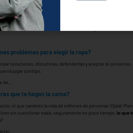
r nuevos retos?
ya no debe asustarte nada, estás preparado para lo que pueda veni
aciendo. Entonces no seas melindroso, remilgado o ñoño ¡Tira h
nes problemas para elegir la ropa?
tear soluciones, discutirlas, defenderlas y aceptar el consenso.
querrá jugar contigo.
te de…
as que te hagan la cama?
io, ni que cambies la vida de millones de personas ¡Ojalá! Piens
e dicen sin cuestionar nada, seguramente en poco tiempo,
lo que 
a?
rácter…