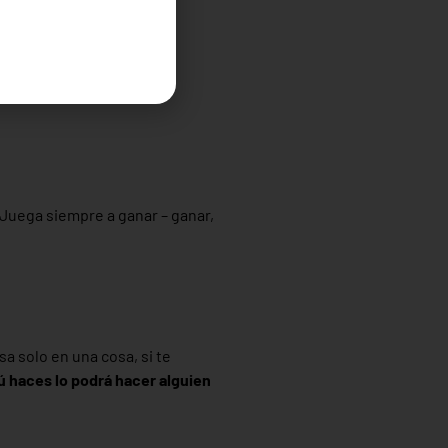
r, te has adaptado a un
acía delante!
 Juega siempre a ganar – ganar,
a solo en una cosa, si te
tú haces lo podrá hacer alguien