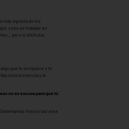
el más egoísta de los
ol, y eso es trabajar en
es… pero si disfrutar.
algo que le enriquece y te
ellas está la esencia y la
o eso no es excusa para que tú
 Deberíamos interiorizar este