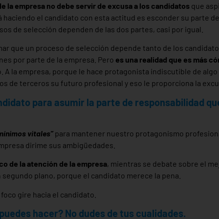
de la empresa no debe servir de excusa a los candidatos
que aspi
stá haciendo el candidato con esta actitud es esconder su parte d
sos de selección dependen de las dos partes, casi por igual.
mar que un proceso de selección depende tanto de los candidatos
nes por parte de la empresa. Pero
es una realidad que es más c
. A la empresa, porque le hace protagonista indiscutible de algo
s de terceros su futuro profesional y eso le proporciona la exc
didato para asumir la parte de responsabilidad qu
mínimos vitales”
para mantener nuestro protagonismo profesion
 empresa dirime sus ambigüedades.
oco de la atención de la empresa
, mientras se debate sobre el mej
un segundo plano, porque el candidato merece la pena.
foco gire hacia el candidato.
 puedes hacer? No dudes de tus cualidades.