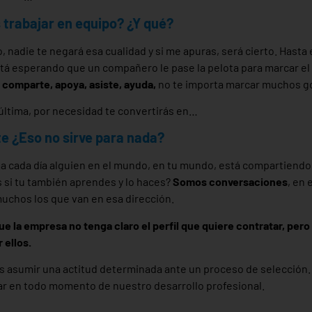
 trabajar en equipo? ¿Y qué?
 nadie te negará esa cualidad y si me apuras, será cierto. Hasta 
á esperando que un compañero le pase la pelota para marcar el g
 comparte, apoya, asiste, ayuda,
no te importa marcar muchos gol
a última, por necesidad te convertirás en…
e ¿Eso no sirve para nada?
a cada día alguien en el mundo, en tu mundo, está compartiendo 
 si tu también aprendes y lo haces?
Somos conversaciones
, en 
uchos los que van en esa dirección.
que la empresa no tenga claro el perfil que quiere contratar, per
 ellos.
s asumir una actitud determinada ante un proceso de selección.
 en todo momento de nuestro desarrollo profesional.