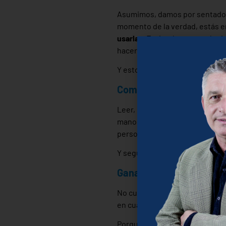
Asumimos, damos por sentado, 
momento de la verdad, estás e
usarlas
. Entiende que se algui
hacer lo que ellos necesitan.
Y esto necesitarás decírselo a
Comunicación ¿Sabes e
Leer, hablar, escuchar, modular
manos, etc. Pero no solo eso, 
persona que habla contigo.
¡Ap
Y seguramente no solo necesi
Ganas de Aprender ¿Está
No cuentes batallas pasadas, d
en cualquier caso
lo último qu
Porque con el aprendizaje ser