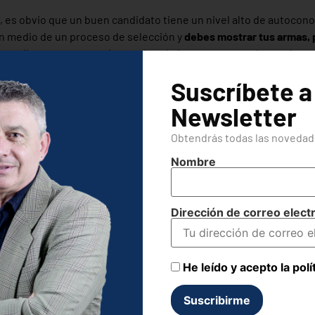
es obvio que un buen candidato tiene un nivel alto de autocono
n medio de un proceso de selección y
debes mostrar tus armas, 
en te llama para entrevistarte lo más importante que le puedes t
Suscríbete a
 alguien…
Newsletter
scuchar?
Obtendrás todas las novedade
 tu voz -Variar con fines armónicos las cualidades del sonido en 
Nombre
además tu mensaje debe ser coherente: Contigo, con el puesto q
rende a comunicar por favor!
Dirección de correo elect
tarás aprender a comunicar…
s cansado, ya lo sabes todo?
He leído y acepto la polí
ebes mirar hacía el futuro, ya sabemos que tu experiencia cuenta
e debes perder son las ganas de aprender
. Sin ellas no vas a ning
ás más…