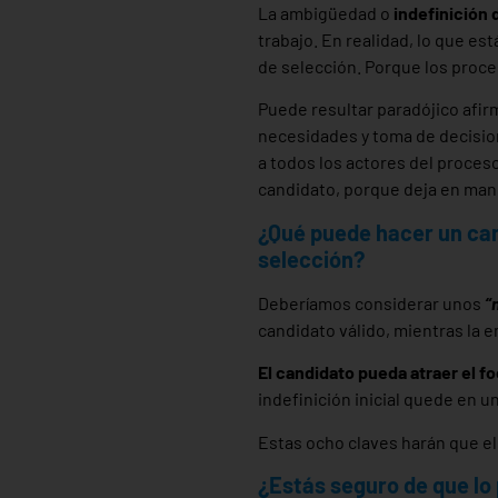
La ambigüedad o
indefinición 
trabajo. En realidad, lo que e
de selección. Porque los proce
Puede resultar paradójico afir
necesidades y toma de decisio
a todos los actores del proceso
candidato, porque deja en mano
¿Qué puede hacer un can
selección?
Deberíamos considerar unos
“
candidato válido, mientras la
El candidato pueda atraer el f
indefinición inicial quede en 
Estas ocho claves harán que el 
¿Estás seguro de que lo