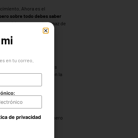
cimiento. Ahora es el
pero sobre todo debes saber
ransmitir es que serás capaz de
 mi
s en tu correo.
el habla- sonreír, mover tus
ue quieres conseguir y con la
rónico:
tica de privacidad
 –porque la tienes o no- pero
ún sitio.