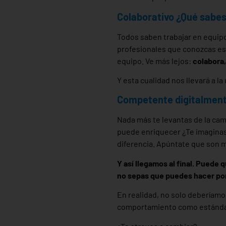
Colaborativo ¿Qué sabes
Todos saben trabajar en equipo,
profesionales que conozcas est
equipo. Ve más lejos:
colabora,
Y esta cualidad nos llevará a l
Competente digitalment
Nada más te levantas de la cam
puede enriquecer ¿Te imaginas
diferencia. Apúntate que son m
Y así llegamos al final. Puede 
no sepas que puedes hacer por
En realidad, no solo deberíamo
comportamiento como estándar