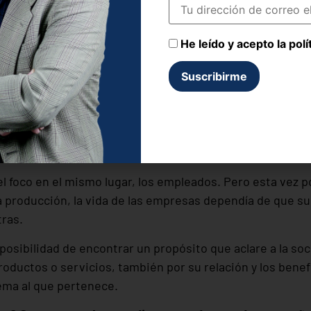
 empresa.
He leído y acepto la polí
sis al empleo.
sas y sus empleados en las crisis siempre viene influida
 que relata en su novela, los más perjudicados fueron los
Siendo también acusados de ser los responsables de aqu
sibilidades.
l foco en el mismo lugar, los empleados. Pero esta vez p
la producción, la vida de las empresas dependía de que s
ras.
posibilidad de encontrar un propósito que aclare a la soc
roductos o servicios, también por su relación y los bene
ema al que pertenece.