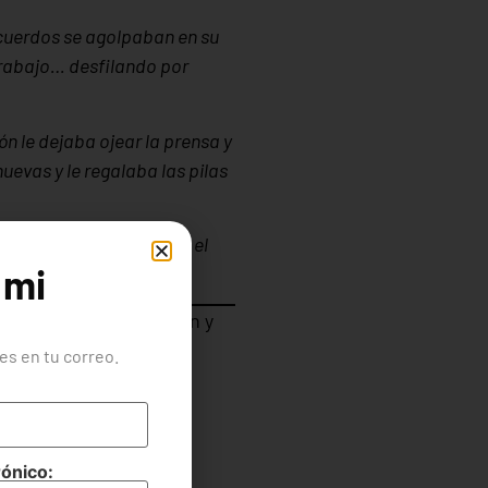
ecuerdos se agolpaban en su
trabajo… desfilando por
 le dejaba ojear la prensa y
uevas y le regalaba las pilas
o los trazos rotos por el
 mi
ulce crisis.”
ginaban, aún así ayudan y
s en tu correo.
rónico: