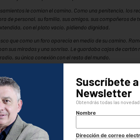
nsamientos le comían el camino. Como una penitencia, los r
ra de personal, su familia, sus amigos, sus compañeros de 
xtendida, con el plato vacío, pidiendo dignidad.
sco que como un faro aparecía en medio de su camino. Ramón
ban sus miradas y una sonrisa. Le guardaba cajas de cartón n
adio, su única conexión con el resto del mundo.
 acomodaba las mantas sobre los cartones nuevos, reponiend
Suscríbete a
onía las pilas y sintonizaba las noticias. Estaba agradecida. D
Newsletter
, muchas personas están sufriendo algo que ellos no ima
ómo llegaron, lo que importa es que están.
Obtendrás todas las novedade
Nombre
Dirección de correo elect