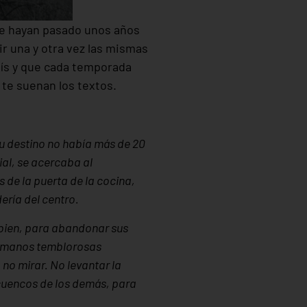
que hayan pasado unos años
r una y otra vez las mismas
aís y que cada temporada
o te suenan los textos.
su destino no había más de 20
al, se acercaba al
de la puerta de la cocina,
ría del centro.
e bien, para abandonar sus
or manos temblorosas
no mirar. No levantar la
 cuencos de los demás, para