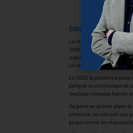
Pide información para tu
Cómo afectan las cri
La implicación de las empre
2009, cuando Dulce vivió la
trabajadores despedidos. 
vivido por encima de sus po
En 2020 la pandemia puso e
peligrar la continuidad de 
medidas tomadas fueron ot
Se pone en primer plano la 
empresa, no solo por sus p
proporcionar en el ecosist