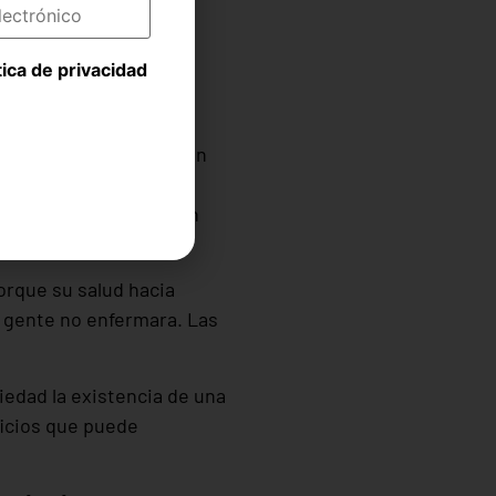
tica de privacidad
 por como les afecta. En
 miles y miles de
el desaguisado: Habían
orque su salud hacia
u gente no enfermara. Las
iedad la existencia de una
ficios que puede