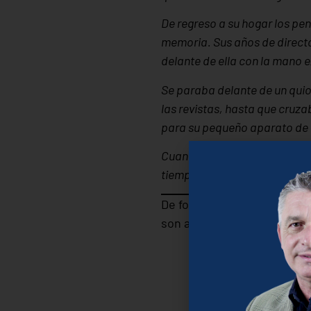
De regreso a su hogar los pe
memoria. Sus años de directo
delante de ella con la mano e
Se paraba delante de un quio
las revistas, hasta que cruza
para su pequeño aparato de r
Cuando llegaba a su espacio,
tiempo, tomaba la radio, le p
De forma anónima y callada
son ayudadas. No importa c