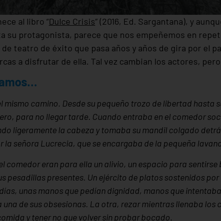
ce al libro “
Dulce Crisis
” (2016, Ed. Sargantana), y aun
a su protagonista, parece que nos empeñemos en repeti
de teatro de éxito que pasa años y años de gira por el p
rcas a disfrutar de ella. Tal vez cambian los actores, per
nsamos…
 el mismo camino. Desde su pequeño trozo de libertad hasta 
ero, para no llegar tarde. Cuando entraba en el comedor soci
do ligeramente la cabeza y tomaba su mandil colgado detrás 
la señora Lucrecia, que se encargaba de la pequeña lavande
el comedor eran para ella un alivio, un espacio para sentirs
s pesadillas presentes. Un ejército de platos sostenidos p
s días, unas manos que pedían dignidad, manos que intentaba 
a una de sus obsesionas. La otra, rezar mientras llenaba los
comida y tener no que volver sin probar bocado.