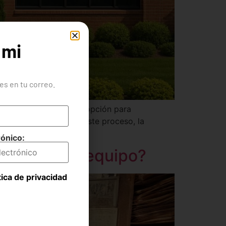
 mi
s en tu correo.
igital dejó de ser una opción para
empresas (pymes). En este proceso, la
rónico:
ompañero de equipo?
tica de privacidad