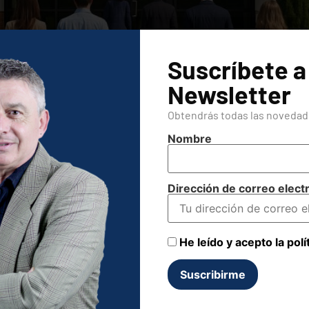
Suscríbete a
Newsletter
Obtendrás todas las novedade
Nombre
ya no es una excepción, sino la norma. La transformación d
mpetitividad, especialmente para las pequeñas y medianas 
rramienta más: es un motor […]
Dirección de correo elect
 en la empresa: ¿Copiloto o c
He leído y acepto la polí