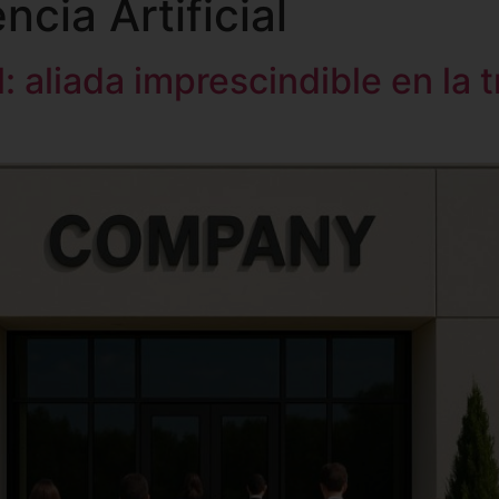
encia Artificial
HOME
TUTORIAS IA
CONFERENCIAS
SOLUCION
al: aliada imprescindible en la