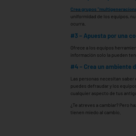
Crea grupos “multigeneracion
uniformidad de los equipos, nue
ocurra.
#3 – Apuesta por una com
Ofrece a los equipos herramien
información solo la pueden ten
#4 – Crea un ambiente d
Las personas necesitan saber q
puedes defraudar y los equipos
cualquier aspecto de tus anti
¿Te atreves a cambiar? Pero haz
tienen miedo al cambio.