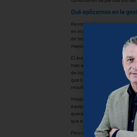
Qué aplicamos en la gest
Recordando los dos conceptos. 
en el mercado de un producto 
de los usuarios (Los Smartpho
mayor valor del producto (Cerve
El área de
Recursos Humanos
n
más adecuado hablar de “innova
de los profesionales de este c
que los procedimientos estánda
resultados.
Imaginamos que una innovación 
equipo que haga las cosas de f
queremos cambiar los resultado
que este de un nuevo enfoque 
Pero no tiene que ser así, est