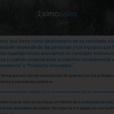
eso que tiene como destinatario de su resultado a l
también depende de las personas y los equipos que l
o cuantas veces asociamos el concepto innovación
esa y cuando usamos este sustantivo simplemente a
novadora” o “Producto innovador”.
 forma que aún siendo conscientes de quienes son los protagoni
ciamos a una marca o empresa.
personas las que realizan los procesos de innovación en las empresa
sible innovar sino se consigue un mínimo de
condiciones en sus 
cie los resultados
deseados. No importa si trabajas en una multi
 mismas.