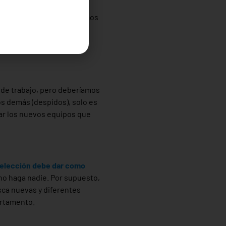
bio que hacen eternos los
smos. Con lo que terminamos
os”
 de trabajo, pero deberíamos
s demás (despidos), solo es
ar los nuevos equipos que
selección debe dar como
 no haga nadie. Por supuesto,
usca nuevas y diferentes
artamento.