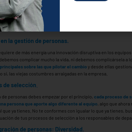
l
, con plazos largos y periodos de aprendizaje o gestión del cam
diluyen de forma que las personas no son conscientes de los mi
bres a los nuevos métodos.
 que las personas adapten sus viejas costumbres a los nuevos métod
 en la gestión de personas.
equiere de más energía una innovación disruptiva en los equipos
 debemos complicar mucho la vida, ni debemos complicársela a lo
 principales sobre las que pilotar el cambio
y desde ellas gestion
o si, las viejas costumbres arraigadas en la empresa.
s de selección
.
ón de personas debes empezar por el principio,
cada proceso de 
una persona que aporte algo diferente al equipo
, algo que ahora
l que ya tienes. No te conformes con igualar lo que ya tienes, b
cuación de tus procesos de selección a los responsables de dep
gración de personas: Diversidad.