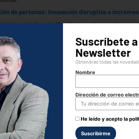
ión de personas: Innovación disruptiva o incremen
La innovación disruptiva (Clay Christensen) es aquella que pro
que por si solo genera una nueva categoría y que produce cambio
Suscríbete a
ne). Innovación incremental produce cambios en un producto ya 
za sin alcohol).
Newsletter
o ha sido muy propicia ha introducir cambios importantes en sus 
Obtendrás todas las novedade
ción incremental” cuando hablamos de innovar en la gestión de 
Nombre
ampo afirmarían que no es posible una “innovación disruptiva” cu
r indican que lo que debe hacerse es trabajar con equipos ya e
Dirección de correo elect
disruptiva (en la gestión de equipos) pasa por sustituir a todo 
orma diferente, pero esto no es así. Pensemos en alguna discipl
s no sustituimos a todo el equipo, el revulsivo que se busca es
He leído y acepto la polí
y consiga resultados, además de ser el recurso más económico.
á demostrado que introducir cambios en la gestión de personas
no