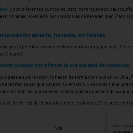
ales”
y con diferentes puntos de vista, heterogéneos y autosufic
stro trabajo no es adivinar si todos/as se llevarán bien. Pero si
unicación abierta, honesta, sin límites.
tas que lo permitan y donde ellos sean los protagonistas. Desec
er “algunos”.
onde puedas satisfacer la curiosidad de todos/as.
ué pasa a su alrededor, lo hacen de forma continua en su vida ¿P
 necesitan saber qué pasa en su entorno, y eso solo tiene una m
guas costumbres que genere incertidumbre y sobre todo a aquello
lo de forma rápida, disruptiva, no te lo pienses. Si lo haces, no
Para ofrecer
Pide
almacenar y/