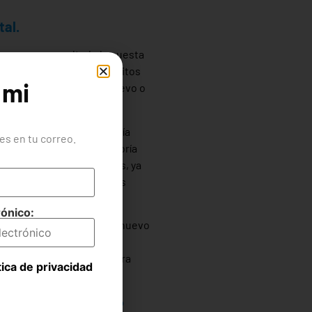
tal.
duce como resultado la puesta
s importantes en los hábitos
 mi
existente, creando un nuevo o
prácticas, por lo que sería
s en tu correo.
personas. Incluso la mayoría
ando se habla de personas, ya
xistentes para mejorar sus
rónico:
el mundo y contratar a un nuevo
ina deportiva, cuando
 cambiar el entrenador para
tica de privacidad
 tiene ningún efecto si lo