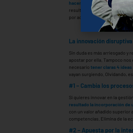
hacemos de forma incrementa
resultados, y simplemente se 
por adaptar las viejas costum
“Los cambios lentos hacen
La innovación disruptiva
Sin duda es más arriesgado y r
apostar por ella. Tampoco nos
necesario
tener claras 4 ideas
vayan surgiendo. Olvidando, es
#1 – Cambia los proceso
Si quieres innovar en la gesti
resultado la incorporación de 
con un valor añadido superior a
competencias. Elimina de la e
#2 – Apuesta por la inte