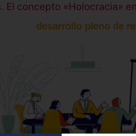
. El concepto «Holocracia» en 