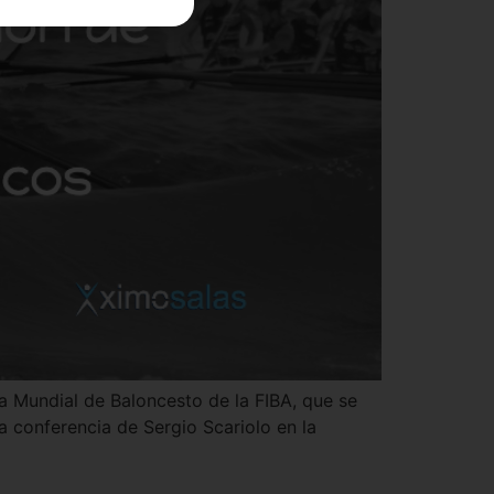
a Mundial de Baloncesto de la FIBA, que se
a conferencia de Sergio Scariolo en la