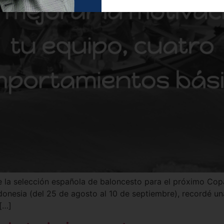
e la selección española de baloncesto para el próximo Cop
ndonesia (del 25 de agosto al 10 de septiembre), recordé un
[…]