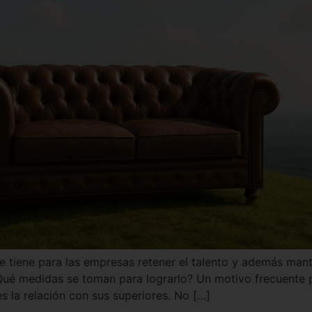
e tiene para las empresas retener el talento y además man
Qué medidas se toman para lograrlo? Un motivo frecuente 
es la relación con sus superiores. No […]